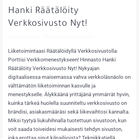
Hanki Räätälöity
Verkkosivusto Nyt!
/ Kirjoittaja
Uncategorized
Sami Wazni
Liiketoimintaasi Räätälöidyllä Verkkosivustolla:
Porttisi Verkkomenestykseen! Hinnasto Hanki
Räätälöity Verkkosivusto Nyt! Nykyajan
digitaalisessa maisemassa vahva verkkoläsnäolo on
välttämätön liiketoiminnan kasvulle ja
menestykselle. Älykkäänä yrittäjänä ymmärrät hyvin,
kuinka tärkeä huolella suunniteltu verkkosivusto on
brändisi, asiakasmääräsi sekä liikevaihtosi kannalta.
Miksi tyytyä liukuhihnalla tuotettuun sivustoon, kun
voit saada toiveidesi mukaisesti tehdyn sivuston,
joka erottaa sinut kilpailijoista? Tekniikkatiellä