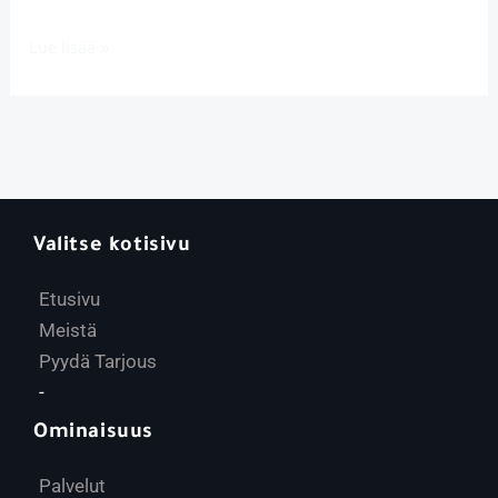
Lue lisää »
Valitse kotisivu
Etusivu
Meistä
Pyydä Tarjous
-
Ominaisuus
Palvelut