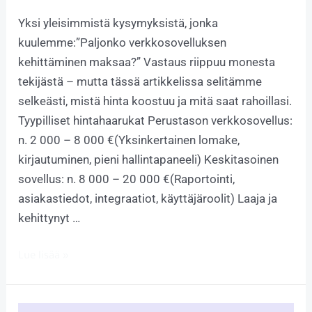
Yksi yleisimmistä kysymyksistä, jonka
kuulemme:”Paljonko verkkosovelluksen
kehittäminen maksaa?” Vastaus riippuu monesta
tekijästä – mutta tässä artikkelissa selitämme
selkeästi, mistä hinta koostuu ja mitä saat rahoillasi.
Tyypilliset hintahaarukat Perustason verkkosovellus:
n. 2 000 – 8 000 €(Yksinkertainen lomake,
kirjautuminen, pieni hallintapaneeli) Keskitasoinen
sovellus: n. 8 000 – 20 000 €(Raportointi,
asiakastiedot, integraatiot, käyttäjäroolit) Laaja ja
kehittynyt …
Lue lisää »