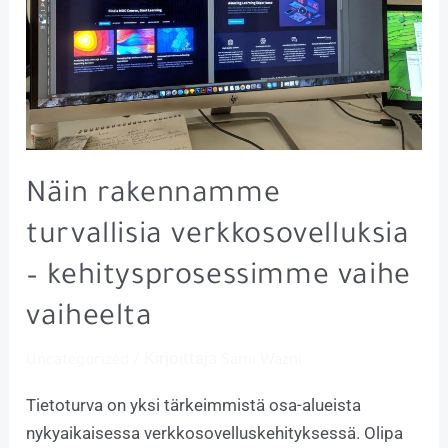
Näin rakennamme
turvallisia verkkosovelluksia
– kehitysprosessimme vaihe
vaiheelta
/ Kirjoittaja
Uncategorized
Sami Wazni
Tietoturva on yksi tärkeimmistä osa-alueista
nykyaikaisessa verkkosovelluskehityksessä. Olipa