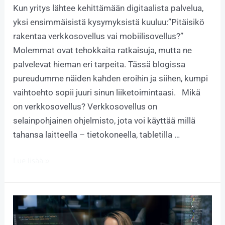
Kun yritys lähtee kehittämään digitaalista palvelua,
yksi ensimmäisistä kysymyksistä kuuluu:”Pitäisikö
rakentaa verkkosovellus vai mobiilisovellus?”
Molemmat ovat tehokkaita ratkaisuja, mutta ne
palvelevat hieman eri tarpeita. Tässä blogissa
pureudumme näiden kahden eroihin ja siihen, kumpi
vaihtoehto sopii juuri sinun liiketoimintaasi. Mikä
on verkkosovellus? Verkkosovellus on
selainpohjainen ohjelmisto, jota voi käyttää millä
tahansa laitteella – tietokoneella, tabletilla …
Lue lisää »