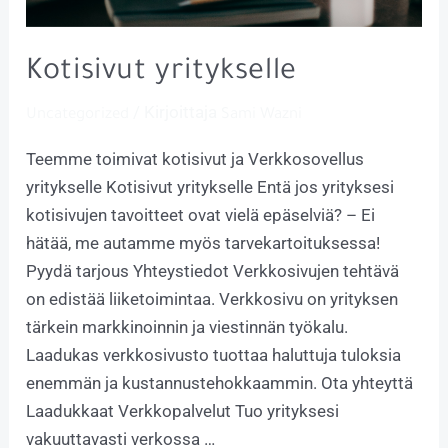
Kotisivut yritykselle
/ Kirjoittaja
Uncategorized
Sami Wazni
Teemme toimivat kotisivut ja Verkkosovellus
yritykselle​ Kotisivut yritykselle Entä jos yrityksesi
kotisivujen tavoitteet ovat vielä epäselviä? – Ei
hätää, me autamme myös tarvekartoituksessa!
Pyydä tarjous Yhteystiedot Verkkosivujen tehtävä
on edistää liiketoimintaa. Verkkosivu on yrityksen
tärkein markkinoinnin ja viestinnän työkalu.
Laadukas verkkosivusto tuottaa haluttuja tuloksia
enemmän ja kustannustehokkaammin. Ota yhteyttä
Laadukkaat Verkkopalvelut Tuo yrityksesi
vakuuttavasti verkossa …