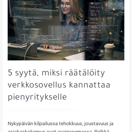
5 syytä, miksi räätälöity
verkkosovellus kannattaa
pienyritykselle
/ Kirjoittaja
Uncategorized
Elena
Nykypäivän kilpailussa tehokkuus, joustavuus ja
asiakaskokemus ovat avainasemassa. Pelkkä